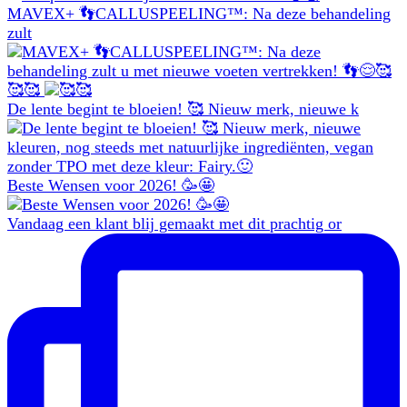
MAVEX+ 👣CALLUSPEELING™: Na deze behandeling
zult
🥰🥰
De lente begint te bloeien! 🥰 Nieuw merk, nieuwe k
Beste Wensen voor 2026! 🥳🤩
Vandaag een klant blij gemaakt met dit prachtig or